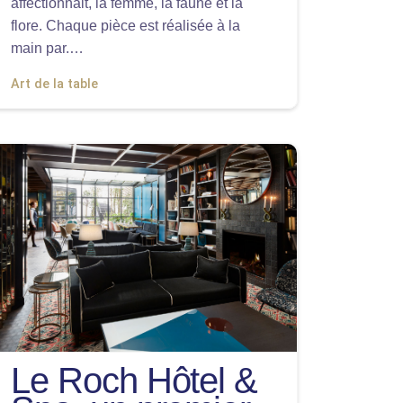
affectionnait, la femme, la faune et la
flore. Chaque pièce est réalisée à la
main par.…
Art de la table
Le Roch Hôtel &