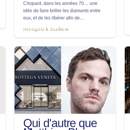
Chopard, dans les années 70… une
idée de faire briller les diamants entre
eux, et de les libérer afin de…
Effectuer une recherche...
Horlogerie & Joaillerie
X
Qui d'autre que