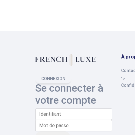
À pro
Contac
">
CONNEXION
Se connecter à
Confide
votre compte