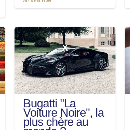
Art de la table
Effectuer une recherche...
X
Bugatti "La
Voiture Noire", la
plus chère au